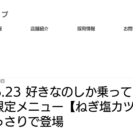
報
店舗紹介
採用情報
お問
3日
.6.23 好きなのしか乗
限定メニュー【ねぎ塩カ
っさりで登場