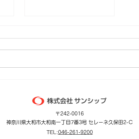
め
2026.06.02 🔥全力飯、
」
再び覚醒
〒242-0016
神奈川県大和市大和南一丁目7番3号 セレーネ久保田2-Ｃ
TEL:
046-261-9200