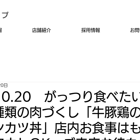
報
店舗紹介
採用情報
お問
20日
.10.20 がっつり食べた
種類の肉づくし「牛豚鶏
ンカツ丼」店内お食事は