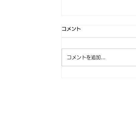
コメント
コメントを追加…
2026.06.02 🍧夏、はじ
ました。まさかの「かき氷
販売スタート